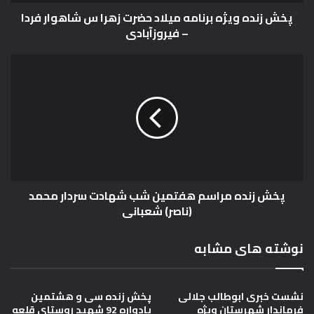
شاهوار
پخش زنده ویژه برنامه میلاد حضرت زهرا س شاهوار فردا
فردا
– فیروزآبادی
–
فیروزآبادی
پخش
زنده
مراسم
هفتمین
شب
شهادت
سردار
محمد
(ناصر)
پخش زنده مراسم هفتمین شب شهادت سردار محمد
شعبانی
(ناصر) شعبانی
نوشته های مشابه
نشست خبری ابوطالب جلالی
پخش زنده سی و هشتمین
فرماندار شهرستان ویژه
یادواره 92 شهید روستای قلعه