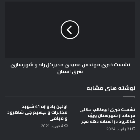
نشست
خبری
مهندس
عمیدی
مدیرکل
راه
و
شهرسازی
شرق
نشست خبری مهندس عمیدی مدیرکل راه و شهرسازی
استان
شرق استان
نوشته های مشابه
اولین یادواره 41 شهید
نشست خبری ابوطالب جلالی
مخابرات و بیسیم چی شاهرود
فرماندار شهرستان ویژه
و میامی
شاهرود در آستانه دهه فجر
4 فوریه, 2021
31 ژانویه, 2024