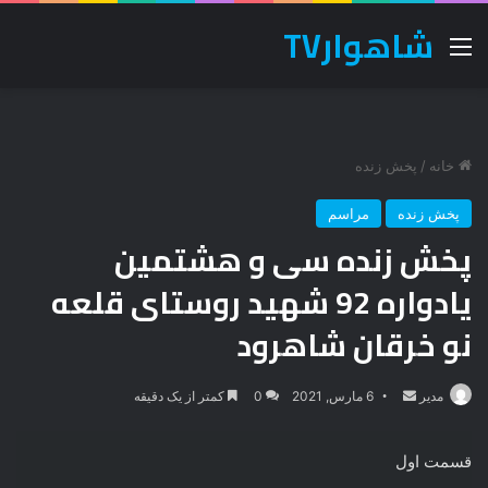
شاهوارTV
منو
خانه
/
پخش زنده
پخش زنده
مراسم
پخش زنده سی و هشتمین
یادواره 92 شهید روستای قلعه
نو خرقان شاهرود
ارسال
مدیر
6 مارس, 2021
0
کمتر از یک دقیقه
ایمیل
قسمت اول