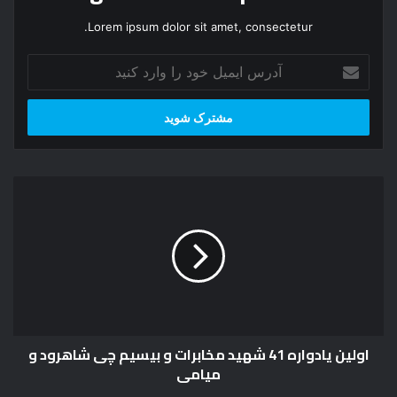
Lorem ipsum dolor sit amet, consectetur.
آدرس
ایمیل
خود
را
وارد
کنید
اولین
یادواره
41
شهید
مخابرات
و
بیسیم
چی
شاهرود
اولین یادواره 41 شهید مخابرات و بیسیم چی شاهرود و
و
میامی
میامی