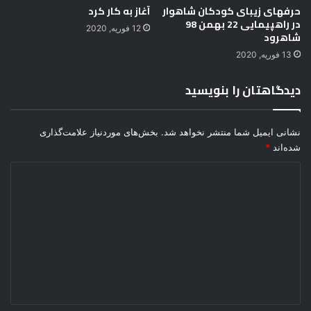
!
ی
حرفهای زیبای کودکان شاهوار
آغاز به کار کرد
+
در راهپیمایی 22 بهمن 98
د
12 فوریه, 2020
شاهرود
و
ف
ی
ع
13 فوریه, 2020
د
ب
ئ
ل
دیدگاهتان را بنویسید
و
ا
ک
ا
ل
ز
نشانی ایمیل شما منتشر نخواهد شد.
بخش‌های موردنیاز علامت‌گذاری
ی
ک
شده‌اند
*
پ
ش
و
د
ر
ی
و
ر
د
ه
گ
ب
ر
ا
و
ه
پ
*
ا