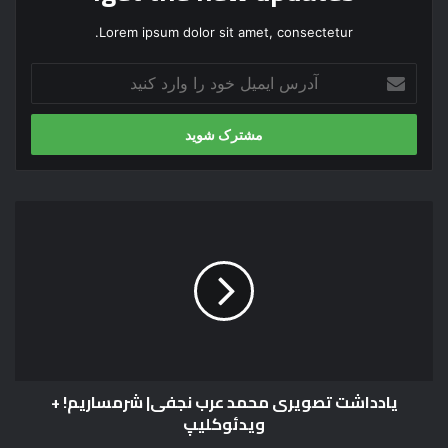
Lorem ipsum dolor sit amet, consectetur.
آ
د
ر
س
ا
ی
م
ی
ی
ا
ل
د
خ
د
و
ا
د
ش
ر
ت
ا
ت
و
ص
ا
یادداشت تصویری محمد عرب نجفی| شرمساریم! +
و
ر
ویدئوکلیپ
ی
د
ر