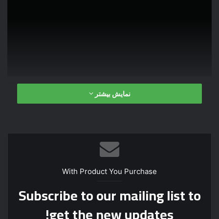
ی
م
ی
ل
نمایش بیشتر
With Product You Purchase
Subscribe to our mailing list to
get the new updates!