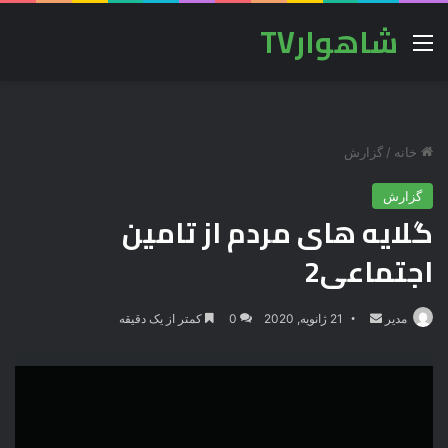
شاهوارTV
منو
خانه
/
گزارش
گزارش
گلایه های مردم از تامین
اجتماعی2
مدیر
ا
21 ژانویه, 2020
0
کمتر از یک دقیقه
ر
س
ا
ل
ا