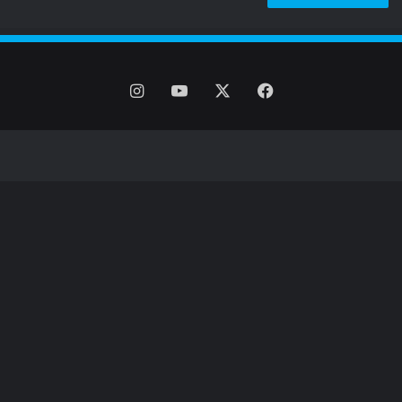
فیس
X
یوتیوب
اینستاگرام
بوک