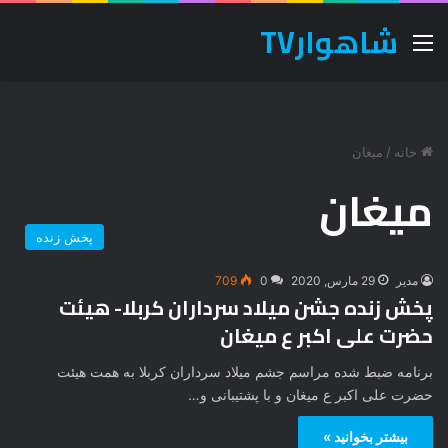
شاهوارTV
منو
خانه
/
میغان
میغان
پخش زنده
مدیر
29 مارس, 2020
0
709
پخش زنده جشن میلاد سرداران کربلا- هیئت
حضرت علی اکبر ع میغان
برنامه ضبط شده مراسم جشم میلاد سرداران کربلا به همت هیئت
حضرت علی اکبر ع میغان و با پشتیبانی و…
بیشتر بخوانید »