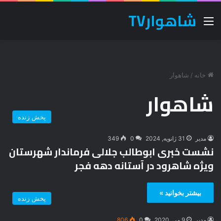
شاهوارTV
منو
خانه
/
شاهوار
شاهوار
پخش زنده
مدیر
31 ژانویه, 2024
0
349
نشست خبری ابوطالب جلالی فرماندار شهرستان
ویژه شاهرود در آستانه دهه فجر
بیشتر بخوانید »
پخش زنده
مدیر
9 می, 2020
0
806