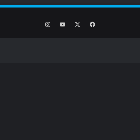
فیس
X
یوتیوب
اینستاگرام
بوک