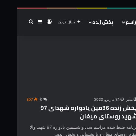
اسم
پخش زنده
ورود
سایدبار
جستجو برای
دنبال کردن
مدیر
31 مارس, 2020
0
807
پخش زنده 36مین یادواره شهدای 97
هید روستای میغان
برنامه ضبط شده مراسم سی و ششمین یادواره 97 شهید والا
قام روستای میغان و با پشتیبانی و پخش زنده…