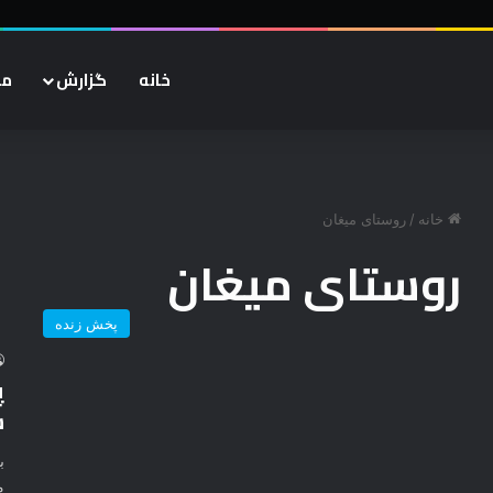
خانه
گزارش
مر
خانه
/
روستای میغان
روستای میغان
پخش زنده
ش
م